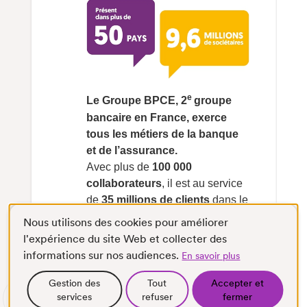
e
Le Groupe BPCE, 2
groupe
bancaire en France, exerce
tous les métiers de la banque
et de l’assurance.
Avec plus de
100 000
collaborateurs
, il est au service
de
35 millions de clients
dans le
monde, particuliers,
Nous utilisons des cookies pour améliorer
professionnels, entreprises,
l'expérience du site Web et collecter des
investisseurs et collectivités
informations sur nos audiences.
En savoir plus
locales. Il est présent dans la
banque de proximité et
Gestion des
Tout
Accepter et
services
refuser
fermer
l’assurance en France avec ses
Défilement
Plein écran